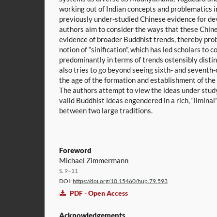
working out of Indian concepts and problematics 
previously under-studied Chinese evidence for de
authors aim to consider the ways that these Chin
evidence of broader Buddhist trends, thereby pro
notion of “sinification”, which has led scholars to 
predominantly in terms of trends ostensibly disti
also tries to go beyond seeing sixth- and seventh
the age of the formation and establishment of the
The authors attempt to view the ideas under study
valid Buddhist ideas engendered in a rich, “liminal
between two large traditions.
Foreword
Michael Zimmermann
S. 9–11
DOI:
https://doi.org/10.15460/hup.79.593
PDF - Open Access
Acknowledgements