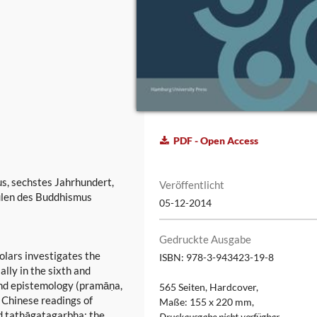
PDF - Open Access
us, sechstes Jahrhundert,
Veröffentlicht
hulen des Buddhismus
05-12-2014
Gedruckte Ausgabe
holars investigates the
ISBN: 978-3-943423-19-8
ally in the sixth and
 and epistemology (pramāṇa,
565 Seiten, Hardcover,
 Chinese readings of
Maße: 155 x 220 mm,
 tathāgatagarbha; the