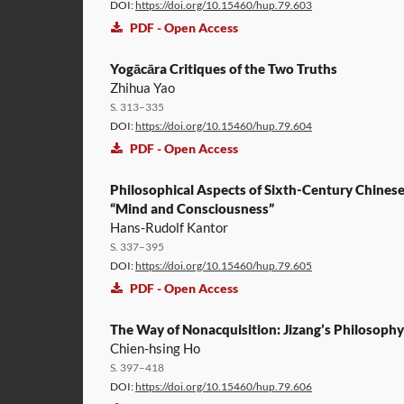
DOI:
https://doi.org/10.15460/hup.79.603
PDF - Open Access
Yogācāra Critiques of the Two Truths
Zhihua Yao
S. 313–335
DOI:
https://doi.org/10.15460/hup.79.604
PDF - Open Access
Philosophical Aspects of Sixth-Century Chines
“Mind and Consciousness”
Hans-Rudolf Kantor
S. 337–395
DOI:
https://doi.org/10.15460/hup.79.605
PDF - Open Access
The Way of Nonacquisition: Jizang’s Philosophy
Chien-hsing Ho
S. 397–418
DOI:
https://doi.org/10.15460/hup.79.606