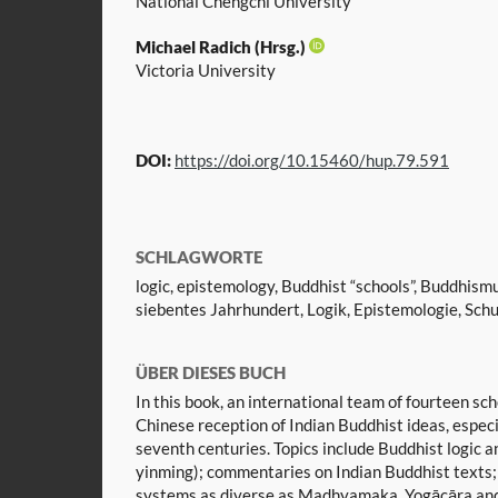
National Chengchi University
Michael Radich (Hrsg.)
Victoria University
DOI:
https://doi.org/10.15460/hup.79.591
SCHLAGWORTE
logic, epistemology, Buddhist “schools”, Buddhism
siebentes Jahrhundert, Logik, Epistemologie, Sc
ÜBER DIESES BUCH
In this book, an international team of fourteen sc
Chinese reception of Indian Buddhist ideas, especi
seventh centuries. Topics include Buddhist logic
yinming); commentaries on Indian Buddhist texts;
systems as diverse as Madhyamaka, Yogācāra and