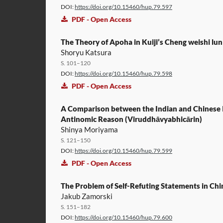
DOI:
https://doi.org/10.15460/hup.79.597
PDF - Open Access
The Theory of Apoha in Kuiji’s Cheng weishi lun
Shoryu Katsura
S. 101–120
DOI:
https://doi.org/10.15460/hup.79.598
PDF - Open Access
A Comparison between the Indian and Chinese I
Antinomic Reason (Viruddhāvyabhicārin)
Shinya Moriyama
S. 121–150
DOI:
https://doi.org/10.15460/hup.79.599
PDF - Open Access
The Problem of Self-Refuting Statements in Chi
Jakub Zamorski
S. 151–182
DOI:
https://doi.org/10.15460/hup.79.600