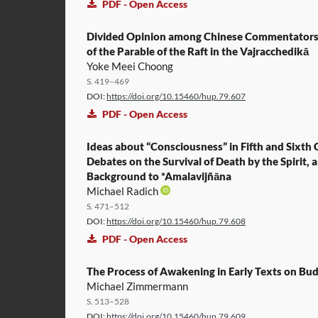
PDF - Open Access
Divided Opinion among Chinese Commentators 
of the Parable of the Raft in the Vajracchedikā
Yoke Meei Choong
S. 419–469
DOI:
https://doi.org/10.15460/hup.79.607
PDF - Open Access
Ideas about “Consciousness” in Fifth and Sixth
Debates on the Survival of Death by the Spirit, 
Background to *Amalavijñāna
Michael Radich
S. 471–512
DOI:
https://doi.org/10.15460/hup.79.608
PDF - Open Access
The Process of Awakening in Early Texts on Bu
Michael Zimmermann
S. 513–528
DOI:
https://doi.org/10.15460/hup.79.609