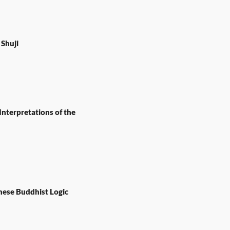
 Shuji
nterpretations of the
nese Buddhist Logic