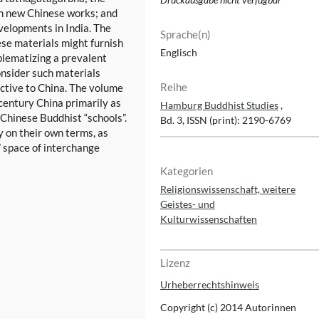
Druckausgabe nicht verfügbar
in new Chinese works; and
velopments in India. The
Sprache(n)
ese materials might furnish
Englisch
blematizing a prevalent
consider such materials
Reihe
nctive to China. The volume
-century China primarily as
Hamburg Buddhist Studies
,
 Chinese Buddhist “schools”.
Bd. 3, ISSN (print): 2190-6769
 on their own terms, as
” space of interchange
Kategorien
Religionswissenschaft, weitere
Geistes- und
Kulturwissenschaften
Lizenz
Urheberrechtshinweis
Copyright (c) 2014 Autorinnen