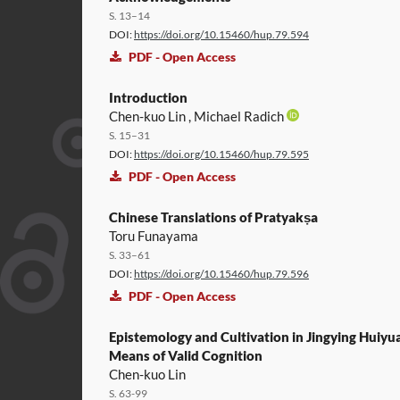
S. 13–14
DOI:
https://doi.org/10.15460/hup.79.594
PDF - Open Access
Introduction
Chen-kuo Lin , Michael Radich
S. 15–31
DOI:
https://doi.org/10.15460/hup.79.595
PDF - Open Access
Chinese Translations of Pratyakṣa
Toru Funayama
S. 33–61
DOI:
https://doi.org/10.15460/hup.79.596
PDF - Open Access
Epistemology and Cultivation in Jingying Huiyu
Means of Valid Cognition
Chen-kuo Lin
S. 63-99