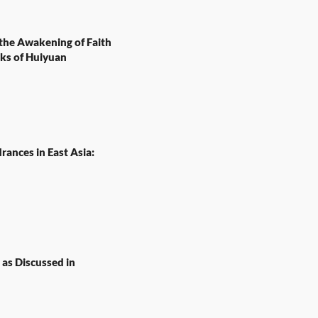
the Awakening of Faith
ks of Huiyuan
rances in East Asia:
as Discussed in